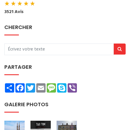
★
★
★
★
★
3521 Avis
CHERCHER
PARTAGER
Share
Facebook
Twitter
Email
Message
Skype
Viber
GALERIE PHOTOS