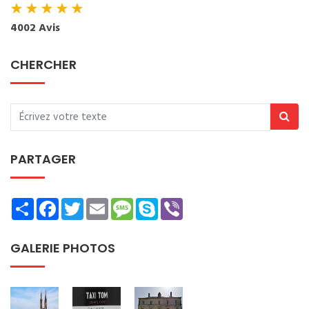
★
★
★
★
★
4002 Avis
CHERCHER
PARTAGER
Share
Facebook
Twitter
Email
Message
Skype
Viber
GALERIE PHOTOS