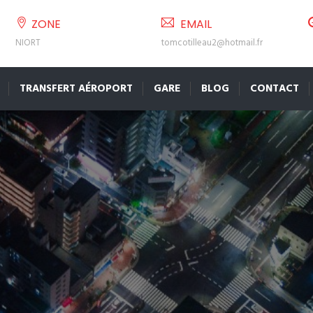
ZONE
EMAIL
NIORT
tomcotilleau2@hotmail.fr
TRANSFERT AÉROPORT
GARE
BLOG
CONTACT