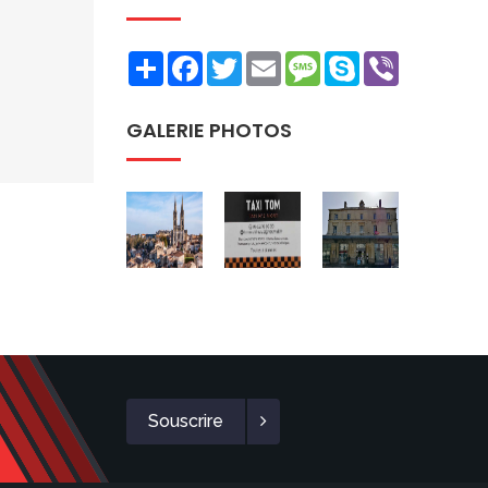
Share
Facebook
Twitter
Email
Message
Skype
Viber
GALERIE PHOTOS
Souscrire